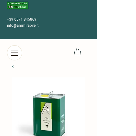
+39 0571 845869
info@ammirabile.it