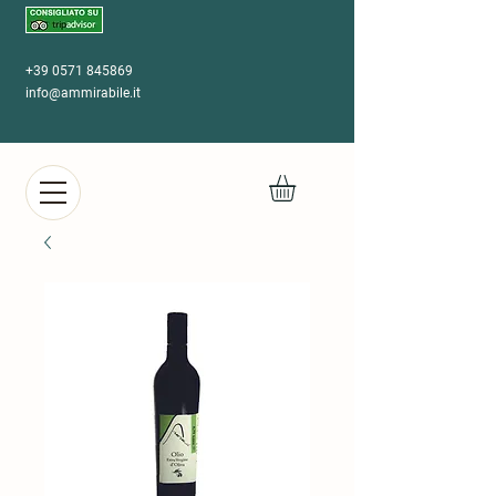
+39 0571 845869
info@ammirabile.it